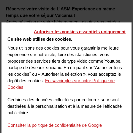
Réservez votre visite de L'ASM Experience en même
temps que votre séjour Vulcania !
Après sélection de votre hébergement, ajoutez vos entrées
pour L'ASM Experience pour compléter votre séjour en une
Autoriser les cookies essentiels uniquement
seule réservation.
Ce site web utilise des cookies.
Calendrier d'ouverture :
https://www.asm-rugby.com/asm-
Nous utilisons des cookies pour vous garantir la meilleure
experience
expérience sur notre site, faire des statistiques, vous
proposer des services tiers de type vidéo comme Youtube,
partage de réseaux sociaux. En cliquant sur "Autoriser tous
les cookies" ou « Autoriser la sélection », vous acceptez le
Le séjour clé en main Vulcania, c’est :
dépôt des cookies.
En savoir plus sur notre Politique de
Cookies
Hébergement + Petit-
Déjeuner
Certaines des données collectées par ce fournisseur sont
+ Entrée au parc
destinées à la personnalisation et à la mesure de l'efficacité
publicitaire.
Modifiable et annulable
sans frais jusqu’à J-7
Consulter la politique de confidentialité de Google