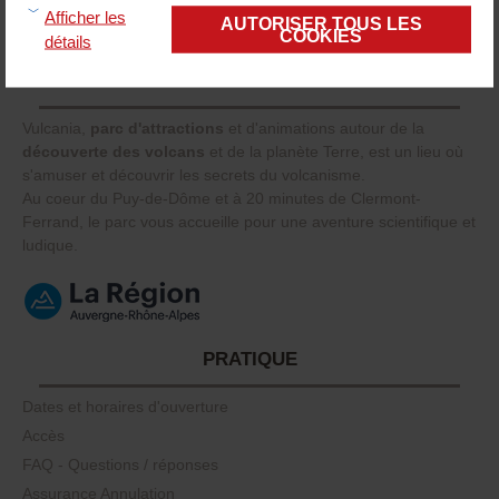
Tarif Malin appliqué
Afficher les
AUTORISER TOUS LES
sur tous les billets
COOKIES
détails
A PROPOS DE VULCANIA
Vulcania,
parc d'attractions
et d'animations autour de la
découverte des volcans
et de la planète Terre, est un lieu où
s'amuser et découvrir les secrets du volcanisme.
Au coeur du Puy-de-Dôme et à 20 minutes de Clermont-
Ferrand, le parc vous accueille pour une aventure scientifique et
ludique.
PRATIQUE
Dates et horaires d'ouverture
Accès
FAQ - Questions / réponses
Assurance Annulation