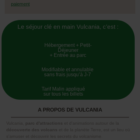
paiement
Le séjour clé en main Vulcania, c’est :
Hébergement + Petit-
Déjeuner
+ Entrée au parc
Modifiable et annulable
sans frais jusqu’à J-7
Tarif Malin appliqué
sur tous les billets
A PROPOS DE VULCANIA
Vulcania,
parc d'attractions
et d'animations autour de la
découverte des volcans
et de la planète Terre, est un lieu où
s'amuser et découvrir les secrets du volcanisme.