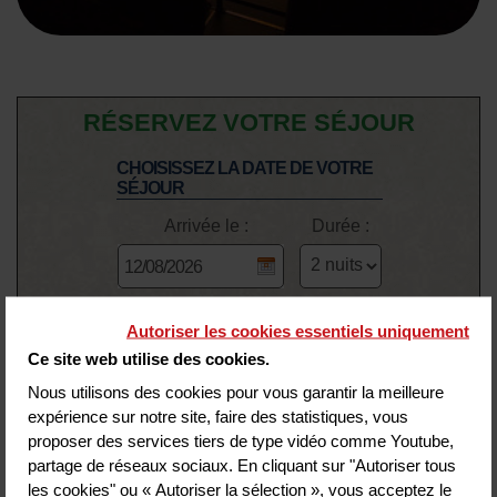
RÉSERVEZ VOTRE SÉJOUR
CHOISISSEZ LA DATE DE VOTRE
SÉJOUR
Arrivée le :
Durée :
Nombre de chambre(s) :
Autoriser les cookies essentiels uniquement
Ce site web utilise des cookies.
Chambre 1
Nous utilisons des cookies pour vous garantir la meilleure
adultes
enfants
expérience sur notre site, faire des statistiques, vous
proposer des services tiers de type vidéo comme Youtube,
partage de réseaux sociaux. En cliquant sur "Autoriser tous
les cookies" ou « Autoriser la sélection », vous acceptez le