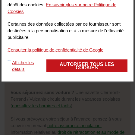
CHOISISSEZ LA DATE DE VISITE À
dépôt des cookies.
En savoir plus sur notre Politique de
VULCANIA
Cookies
Type de billet :
Jour de la visite :
Certaines des données collectées par ce fournisseur sont
destinées à la personnalisation et à la mesure de l'efficacité
publicitaire.
Consulter la politique de confidentialité de Google
Afficher les
AUTORISER TOUS LES
COOKIES
détails
*Sous réserve de disponibilité.
Vous séjournez sans voiture ?
Une navette Clermont-
Ferrand / Vulcania circule durant les vacances scolaires
(
consultez les horaires et tarifs
).
Si vous prévoyez votre séjour à l’avance, pensez à vous
couvrir en prenant
notre assurance annulation.
Information relatives au
droit de rétractation et au mode de