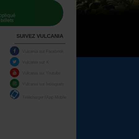
appliqué
billets
SUIVEZ VULCANIA
Vulcania sur Facebook
Vulcania sur X
Vulcania sur Youtube
Vulcania sur Instagram
Télécharger l'App Mobile