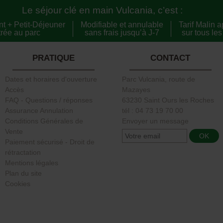
Le séjour clé en main Vulcania, c’est :
 + Petit-Déjeuner
Modifiable et annulable
Tarif Malin 
trée au parc
sans frais jusqu’à J-7
sur tous les 
PRATIQUE
CONTACT
Dates et horaires d'ouverture
Parc Vulcania, route de
Accès
Mazayes
FAQ - Questions / réponses
63230 Saint Ours les Roches
Assurance Annulation
tél : 04 73 19 70 00
Conditions Générales de
Envoyer un message
Vente
Paiement sécurisé - Droit de
rétractation
Mentions légales
Plan du site
Cookies