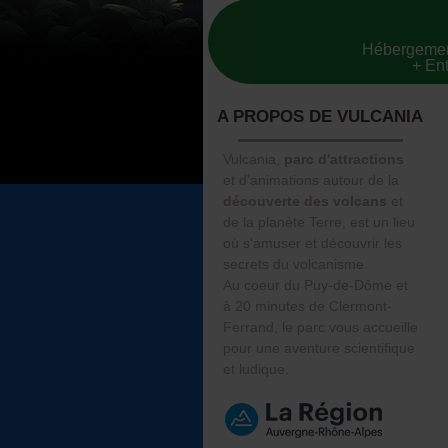
Hébergement
+ En
A PROPOS DE VULCANIA
Vulcania,
parc d'attractions
et d'animations autour de la
découverte des volcans
et
de la planète Terre, est un lieu
où s'amuser et découvrir les
secrets du volcanisme.
Au coeur du Puy-de-Dôme et
à 20 minutes de Clermont-
Ferrand, le parc vous accueille
pour une aventure scientifique
et ludique.