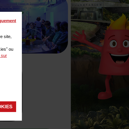
iquement
e site,
kies" ou
 sur
X
OKIES