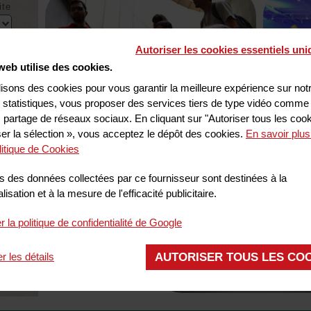
ite
Autoriser les cookies essentiels un
web utilise des cookies.
lisons des cookies pour vous garantir la meilleure expérience sur notr
s statistiques, vous proposer des services tiers de type vidéo comme
 partage de réseaux sociaux. En cliquant sur "Autoriser tous les coo
ser la sélection », vous acceptez le dépôt des cookies.
En savoir plus
RIVIÈRE DES MINÉRAU
litique de Cookies
s des données collectées par ce fournisseur sont destinées à la
isation et à la mesure de l'efficacité publicitaire.
r la politique de confidentialité de Google
AUTORISER TOUS LES CO
er les détails