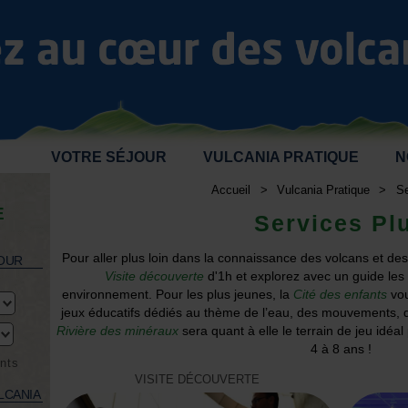
VOTRE SÉJOUR
VULCANIA PRATIQUE
N
Accueil
>
Vulcania Pratique
>
Se
E
Services Pl
Pour aller plus loin dans la connaissance des volcans et d
JOUR
Visite découverte
d'1h et explorez avec un guide les 
environnement. Pour les plus jeunes, la
Cité des enfants
vo
jeux éducatifs dédiés au thème de l’eau, des mouvements, 
Rivière des minéraux
sera quant à elle le terrain de jeu idéal
4 à 8 ans !
nts
VISITE DÉCOUVERTE
ULCANIA