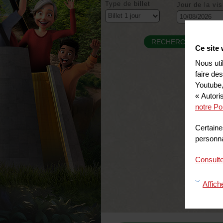
Type de billet
Jour de la vis
Ce site 
Nous uti
faire de
Youtube,
« Autori
notre Po
Certaine
personnal
Consulte
Affich