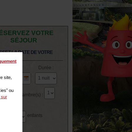
ÉSERVEZ VOTRE
SÉJOUR
SSEZ LA DATE DE VOTRE
R
iquement
Arrivée le :
Durée :
e site,
kies" ou
bre de chambre(s) :
 sur
re 1
dultes
enfants