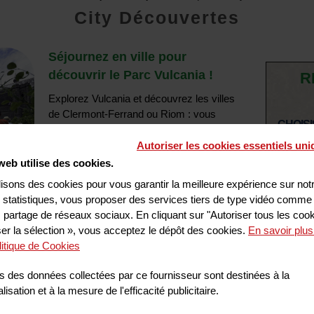
City Découvertes
Séjournez en ville pour
découvrir le Parc Vulcania !
R
Explorez Vulcania et découvrez les villes
de Clermont-Ferrand ou Riom : vous
CHOISI
pourrez flâner dans les quartiers, admirer
SÉJOU
Autoriser les cookies essentiels un
la cathédrale en pierre de Volvic et les
nombreuses fontaines ou encore vous
web utilise des cookies.
rendre à L'Aventure Michelin ou ASM
lisons des cookies pour vous garantir la meilleure expérience sur notr
Experience.
s statistiques, vous proposer des services tiers de type vidéo comme
 partage de réseaux sociaux. En cliquant sur "Autoriser tous les coo
Nom
ser la sélection », vous acceptez le dépôt des cookies.
En savoir plus
VOTRE SÉJOUR COMPREND
:
litique de Cookies
Chamb
L’hébergement en hôtel partenaire
a
s des données collectées par ce fournisseur sont destinées à la
isation et à la mesure de l'efficacité publicitaire.
Les petits-déjeuners