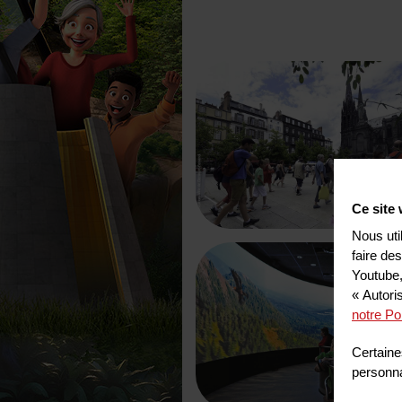
Ce site 
Nous uti
faire de
Youtube,
« Autori
notre Po
Certaine
personnal