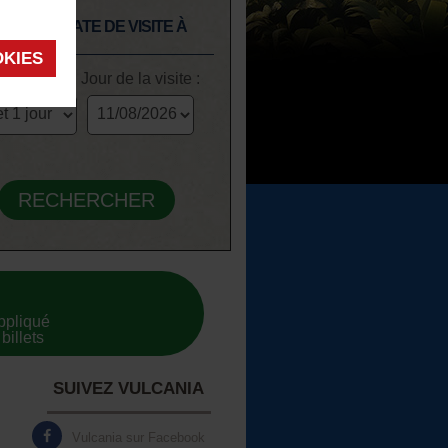
SSEZ LA DATE DE VISITE À
NIA
OKIES
 de billet :
Jour de la visite :
appliqué
billets
SUIVEZ VULCANIA
Vulcania sur Facebook